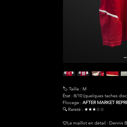
🏷 Taille : M
État : 8/10 (quelques taches dis
Flocage :
AFTER MARKET REPR
🔍 Rareté : ★★★☆☆
👕Le maillot en détail : Dennis