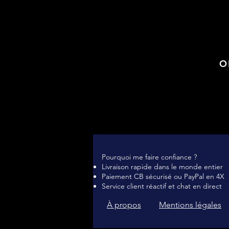
O
Pourquoi me faire confiance ?
Livraison rapide dans le monde entier
Paiement CB sécurisé ou PayPal en 4X
Service client réactif et chat en direct
À propos
Mentions légales