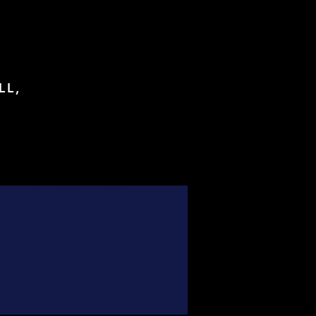
LL,
foot, Maillots de football de légende, Maillots de foot authentiques,