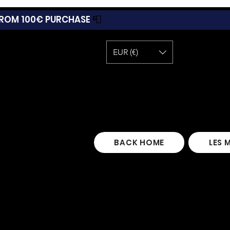
 FROM 100€ PURCHASE
📮
EUR (€)
BACK HOME
LES 