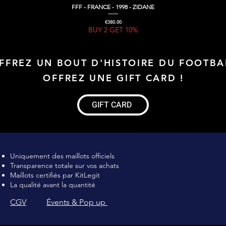
FFF - FRANCE - 1998 - ZIDANE
Quick View
Price
€380.00
BUY 2 GET 10%
FFREZ UN BOUT D'HISTOIRE DU FOOTBA
OFFREZ UNE GIFT CARD !
GIFT CARD
Maillot de football Vintage, Maillot de foot rétro, achat maillot de 
Uniquement des maillots officiels
Transparence totale sur vos achats
Maillots certifiés par KitLegit
La qualité avant la quantité
CGV
Évents & Pop up