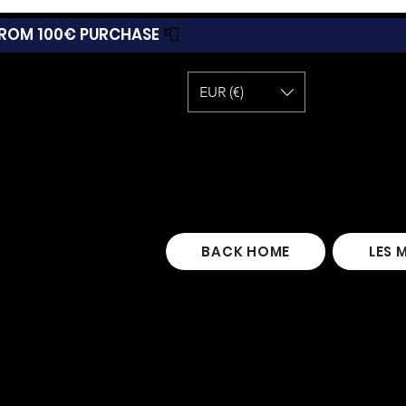
 FROM 100€ PURCHASE
📮
EUR (€)
BACK HOME
LES 