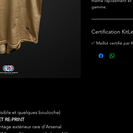
même rapidement et f
gamme.
Certification KitL
✅ Maillot certifié par
illisible et quelques bouloche)
T RE-PRINT
intage extérieur rare d'Arsenal