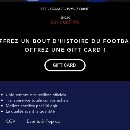
FFF - FRANCE - 1998 - ZIDANE
Quick View
Price
€380.00
BUY 2 GET 10%
FFREZ UN BOUT D'HISTOIRE DU FOOTBA
OFFREZ UNE GIFT CARD !
GIFT CARD
Maillot de football Vintage, Maillot de foot rétro, achat maillot de 
Uniquement des maillots officiels
Transparence totale sur vos achats
Maillots certifiés par KitLegit
La qualité avant la quantité
CGV
Évents & Pop up