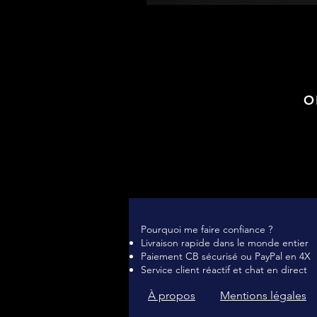
O
Pourquoi me faire confiance ?
Livraison rapide dans le monde entier
Paiement CB sécurisé ou PayPal en 4X
Service client réactif et chat en direct
À propos
Mentions légales