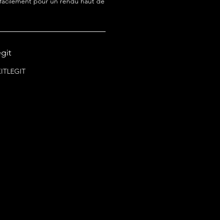
acilement pour un rendu haut de
egit
 KITLEGIT