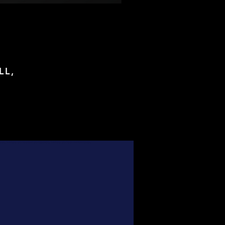
LL,
foot, Maillots de football de légende, Maillots de foot authentiques,