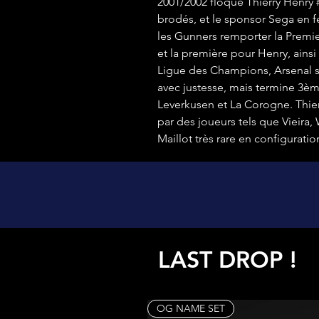
2001/2002 floqué Thierry Henry #
brodés, et le sponsor Sega en f
les Gunners remporter la Prem
et la première pour Henry, ainsi
Ligue des Champions, Arsenal s
avec justesse, mais termine 3èm
Leverkusen et La Corogne. Thier
par des joueurs tels que Vieira,
Maillot très rare en configura
LAST DROP !
OG NAME SET