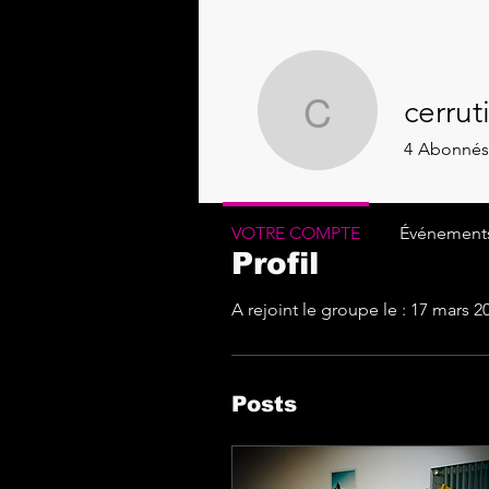
cerrut
cerrutipro
4
Abonnés
VOTRE COMPTE
Événement
Profil
A rejoint le groupe le : 17 mars 2
Posts