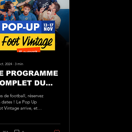
ct. 2024
∙
3
min
E PROGRAMME
OMPLET DU
OP UP FOOT
s de football, réservez
INTAGE
 dates ! Le Pop Up
t Vintage arrive, et
st l'événement
ontournable de cette
 d'année.