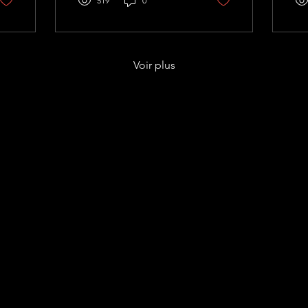
une brocante !
519
0
Voir plus