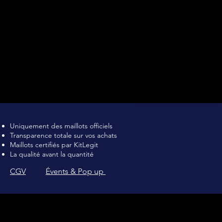
Maillot de football Vintage, Maillot de foot rétro, achat maillot de 
Uniquement des maillots officiels
Transparence totale sur vos achats
Maillots certifiés par KitLegit
La qualité avant la quantité
CGV
Évents & Pop up