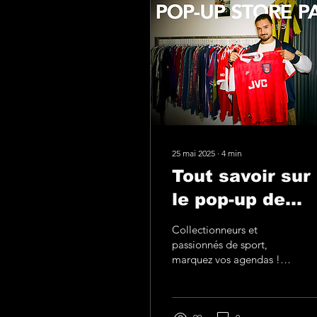
25 mai 2025
∙
4
min
Tout savoir sur
le pop-up de
Vintage Footbal
Collectionneurs et
Area à Paris
passionnés de sport,
marquez vos agendas !
Le 18 et le 24 mai
prochain, SO foot et
Trashtalk vous invitent à