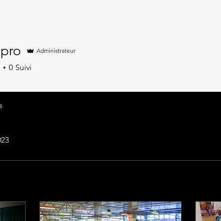
ipro
Administrateur
0
Suivi
s
023