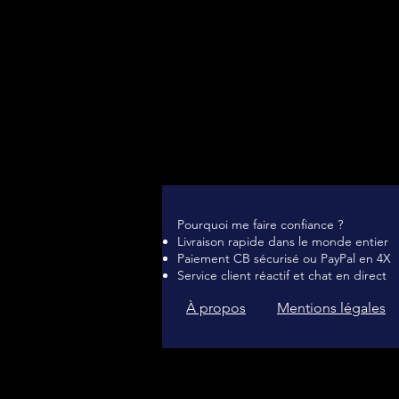
Pourquoi me faire confiance ?
Livraison rapide dans le monde entier
Paiement CB sécurisé ou PayPal en 4X
Service client réactif et chat en direct
À propos
Mentions légales