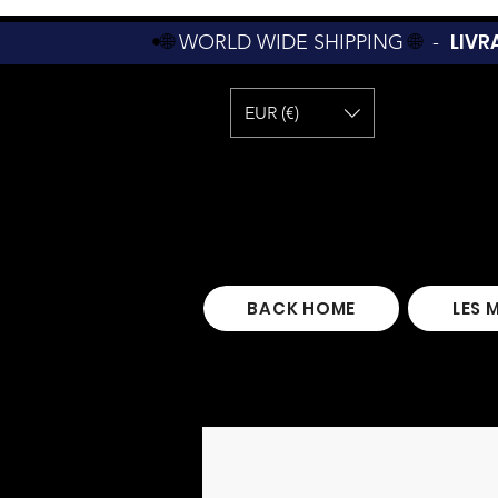
LIVR
•🌐
WORLD WIDE SHIPPING
🌐
-
EUR (€)
BACK HOME
LES 