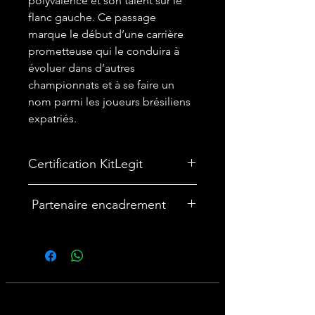
polyvalence et son talent sur le
flanc gauche. Ce passage
marque le début d’une carrière
prometteuse qui le conduira à
évoluer dans d’autres
championnats et à se faire un
nom parmi les joueurs brésiliens
expatriés.
Certification KitLegit
✅
Maillot certifié par
KitLegit
Partenaire encadrement
🎨Vous souhaitez encadrer votre
maillot ? Nous avons un partenariat
avec une entreprise française
spécialisée dans les cadres maillot :
cadremaillot-mygoat.fr