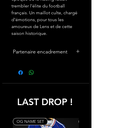
trembler l’élite du football
français. Un maillot culte, chargé
d’émotions, pour tous les
amoureux de Lens et de cette
saison historique.
Partenaire encadrement
🎨Vous souhaitez encadrer votre
maillot ? Nous avons un partenariat
avec une entreprise française
spécialisée dans les cadres maillot :
cadremaillot-mygoat.fr
LAST DROP !
My Goat propose des cadres pour
maillot de foot personnalisables avec
photos et texte, à monter soi-même
rapidement et facilement pour un
OG NAME SET
Rare
rendu haut de gamme.