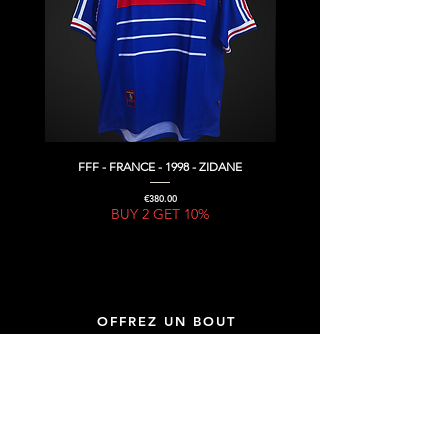
FFF - FRANCE - 1998 - ZIDANE
Price
€380.00
BUY 2 GET 10%
OFFREZ UN BOUT
D'HISTOIRE DU FOOTBALL,
OFFREZ UNE GIFT CARD !
GIFT CARD