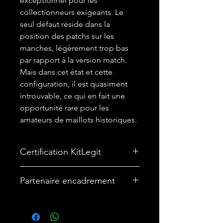
exceptionnel pour les
collectionneurs exigeants. Le
seul défaut réside dans la
position des patchs sur les
manches, légèrement trop bas
par rapport à la version match.
Mais dans cet état et cette
configuration, il est quasiment
introuvable, ce qui en fait une
opportunité rare pour les
amateurs de maillots historiques.
Certification KitLegit
✅
Maillot certifié par kitLegit.
Partenaire encadrement
🎨Vous souhaitez encadrer votre
maillot ? Nous avons un partenariat
avec une entreprise française