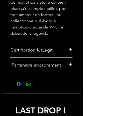
Ce maillot sans étoile est bien
plus qu’un simple maillot. pour
tout amateur de football ou
collectionneur, il évoque
l’émotion unique de 1998, le
début de la légende !
Certification KitLegit
✅
Maillot certifié par kitLegit.
Partenaire encadrement
🎨Vous souhaitez encadrer votre
maillot ? Nous avons un partenariat
avec une entreprise française
spécialisée dans les cadres maillot :
cadremaillot-mygoat.fr
LAST DROP !
My Goat propose des cadres pour
maillot de foot personnalisables avec