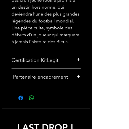
pas d’un jeune rookie promis à
un destin hors norme, qui
deviendra l’une des plus grandes
légendes du football mondial.
Une pièce culte, symbole des
débuts d’un joueur qui marquera
à jamais l’histoire des Bleus.
Certification KitLegit
✅
Maillot certifié par kitLegit.
Partenaire encadrement
🎨Vous souhaitez encadrer votre
maillot ? Nous avons un partenariat
avec une entreprise française
spécialisée dans les cadres maillot :
cadremaillot-mygoat.fr
LAST DROP !
My Goat propose des cadres pour