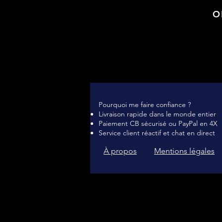
O
Pourquoi me faire confiance ?
Livraison rapide dans le monde entier
Paiement CB sécurisé ou PayPal en 4X
Service client réactif et chat en direct
À propos
Mentions légales