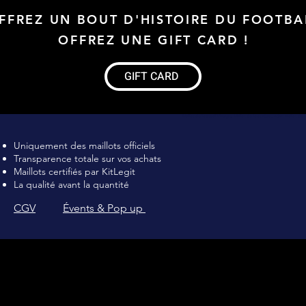
FFREZ UN BOUT D'HISTOIRE DU FOOTBA
OFFREZ UNE GIFT CARD !
GIFT CARD
Maillot de football Vintage, Maillot de foot rétro, achat maillot de 
Uniquement des maillots officiels
Transparence totale sur vos achats
Maillots certifiés par KitLegit
La qualité avant la quantité
CGV
Évents & Pop up