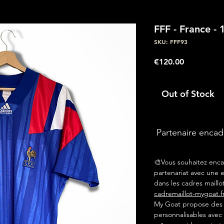
FFF - France -
SKU: FFF93
Price
€120.00
Out of Stock
Partenaire enca
🎨Vous souhaitez enca
partenariat avec une e
dans les cadres maillot
cadremaillot-mygoat.f
My Goat propose des c
personnalisables avec 