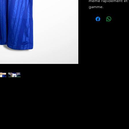
même rapidement et f
gamme.