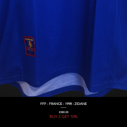
FFF - FRANCE - 1998 - ZIDANE
Quick View
Price
€380.00
BUY 2 GET 10%