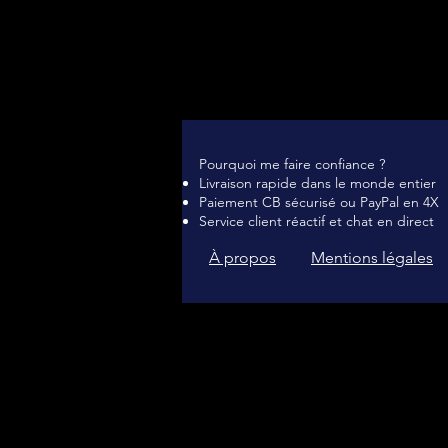
Pourquoi me faire confiance ?
Livraison rapide dans le monde entier
Paiement CB sécurisé ou PayPal en 4X
Service client réactif et chat en direct
À propos
Mentions légales