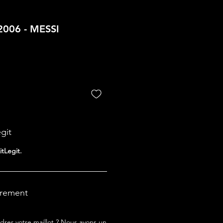
2006 - MESSI
egit
itLegit.
drement
drer votre maillot ? Nous avons un