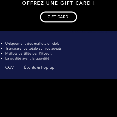
OFFREZ UNE GIFT CARD !
GIFT CARD
Maillot de football Vintage, Maillot de foot rétro, achat maillot de 
Uniquement des maillots officiels
Transparence totale sur vos achats
Maillots certifiés par KitLegit
La qualité avant la quantité
CGV
Évents & Pop up