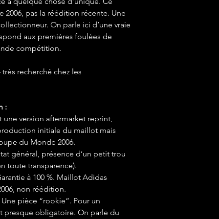
ce à quelque chose d’unique. Ce
de 2006, pas la réédition récente. Une
lectionneur. On parle ici d’une vraie
espond aux premières foulées de
ande compétition.
très recherché chez les
n :
 une version aftermarket reprint,
production initiale du maillot mais
Coupe du Monde 2006.
tat général, présence d’un petit trou
en toute transparence).
Garantie à 100 %. Maillot Adidas
006, non réédition.
Une pièce “rookie”. Pour un
st presque obligatoire. On parle du