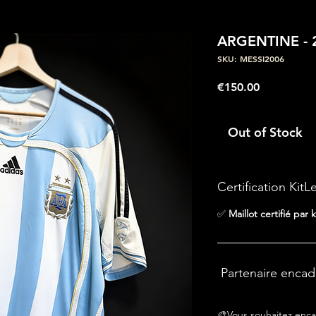
ARGENTINE - 
SKU: MESSI2006
Price
€150.00
Out of Stock
Certification KitL
✅
Maillot certifié par k
Partenaire enca
🎨Vous souhaitez enca