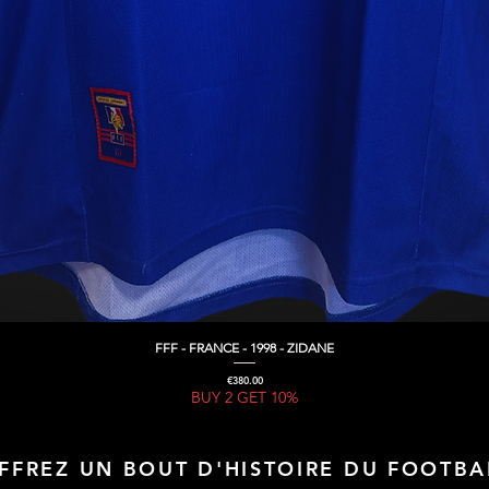
FFF - FRANCE - 1998 - ZIDANE
Quick View
Price
€380.00
BUY 2 GET 10%
FFREZ UN BOUT D'HISTOIRE DU FOOTBA