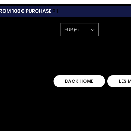
 FROM 100€ PURCHASE
📮
EUR (€)
BACK HOME
LES 